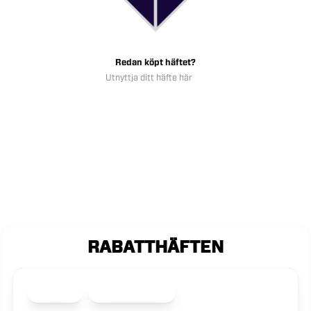
Redan köpt häftet?
Utnyttja ditt häfte här
RABATTHÄFTEN
61
Butiker
107
Erbjudanden