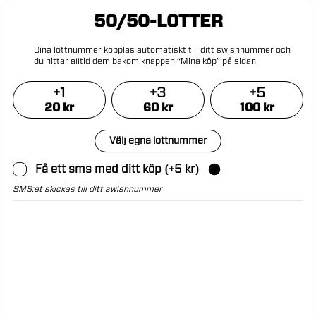
50/50-LOTTER
Dina
lottnummer
kopplas
automatiskt
till
ditt
swishnummer
och
du
hittar
alltid
dem
bakom
knappen
“Mina
köp”
på
sidan
+
1
+
3
+
5
20
kr
60
kr
100
kr
Välj egna lottnummer
Få ett sms med ditt köp
(+
5
kr)
SMS:et skickas till ditt swishnummer